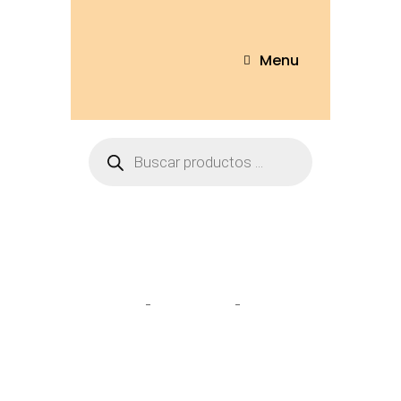
Menu
Tienda
Home
Peluches
Pinguino
24cm – PNG710-24