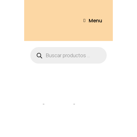
Menu
Tienda
Home
Peluches
Pinguino Bolso
22cm – PNG784-22