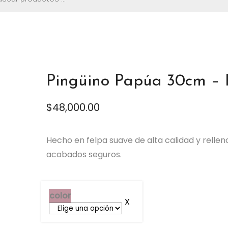
os
G730-30
Pingüino Papúa 30cm –
$
48,000.00
Hecho en felpa suave de alta calidad y rellen
acabados seguros.
color