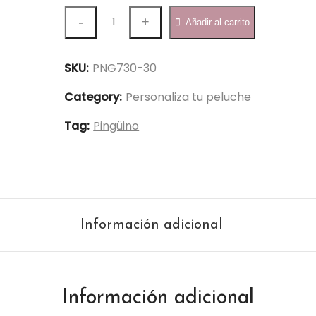
Pingüino
Añadir al carrito
Papúa
30cm
SKU:
PNG730-30
-
PNG730-
Category:
Personaliza tu peluche
30
Tag:
Pingüino
quantity
Información adicional
Información adicional