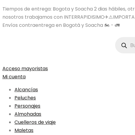
Tiempos de entrega: Bogota y Soacha 2 dias hábiles, otras
nosotros trabajamos con INTERRAPIDISIMO✈⚠️IMPORTA
Envíos contraentrega en Bogotá y Soacha 🏍️ - 🚛
Búsqued
de
product
Acceso mayoristas
Mi cuenta
Alcancías
Peluches
Personajes
Almohadas
Cuelleros de viaje
Maletas