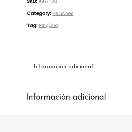
SKU:
1667-20
-
1667-
Category:
Peluches
20
Tag:
Pingüino
quantity
Información adicional
Información adicional