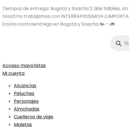
Tiempos de entrega: Bogota y Soacha 2 dias hábiles, otras
nosotros trabajamos con INTERRAPIDISIMO✈⚠️IMPORTA
Envíos contraentrega en Bogotá y Soacha 🏍️ - 🚛
Búsqued
de
product
Acceso mayoristas
Mi cuenta
Alcancías
Peluches
Personajes
Almohadas
Cuelleros de viaje
Maletas