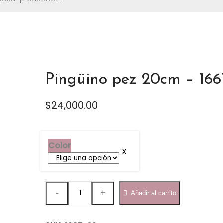
os
Pingüino pez 20cm – 166
$
24,000.00
Color
Pingüino
Añadir al carrito
pez
20cm