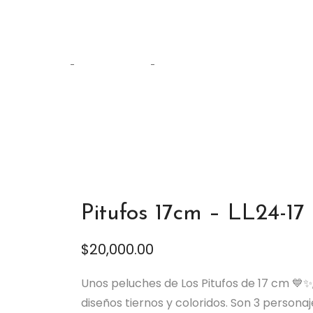
Tienda
Home
Personajes
Pitufos 17cm – LL24-17
Pitufos 17cm – LL24-17
$
20,000.00
Unos peluches de Los Pitufos de 17 cm 💙✨,
diseños tiernos y coloridos. Son 3 persona