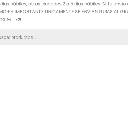
s hábiles, otras ciudades 2 a 5 dias hábiles. Si, tu envío
SIMO✈⚠️IMPORTANTE UNICAMENTE SE ENVIAN GUIAS AL GR
a 🏍️ - 🚛