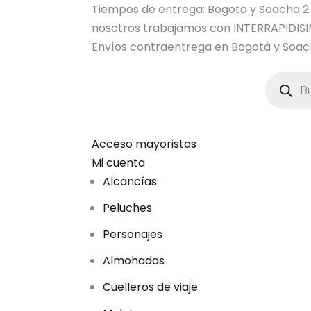
Tiempos de entrega: Bogota y Soacha 2 dia
nosotros trabajamos con INTERRAPIDI
Envíos contraentrega en Bogotá y Soach
B
ú
s
q
u
e
d
Acceso mayoristas
a
Mi cuenta
d
e
Alcancías
p
r
Peluches
o
d
u
Personajes
c
t
Almohadas
o
s
Cuelleros de viaje