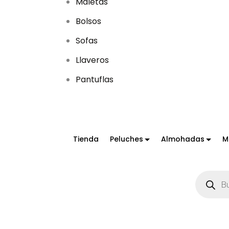
Maletas
Bolsos
Sofas
Llaveros
Pantuflas
Tienda
Peluches
Almohadas
M
B
ú
s
q
u
e
d