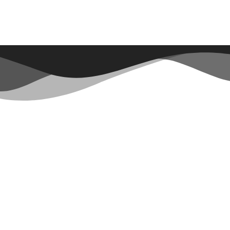
P
C
I
O
N
E
S
S
E
P
U
E
D
E
N
E
L
E
G
I
R
E
N
L
A
P
Á
G
I
N
A
D
E
P
R
O
D
U
C
T
O