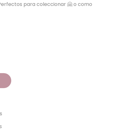
 Perfectos para coleccionar 🤗 o como
o
s
s