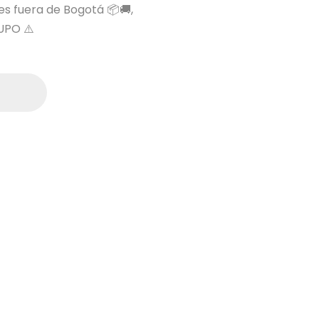
 es fuera de Bogotá 📦🚚,
UPO ⚠️