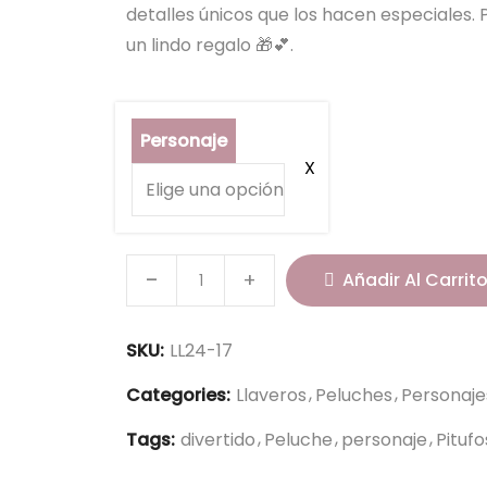
detalles únicos que los hacen especiales.
un lindo regalo 🎁💕.
Personaje
P
Añadir Al Carrit
i
t
SKU:
LL24-17
u
f
Categories:
Llaveros
Peluches
Personaje
o
Tags:
divertido
Peluche
personaje
Pitufo
s
1