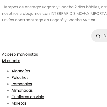
Tiempos de entrega: Bogota y Soacha 2 dias hábiles, otras
nosotros trabajamos con INTERRAPIDISIMO✈⚠️IMPORTA
Envíos contraentrega en Bogotá y Soacha 🏍️ - 🚛
Búsqued
de
product
Acceso mayoristas
Mi cuenta
Alcancías
Peluches
Personajes
Almohadas
Cuelleros de viaje
Maletas