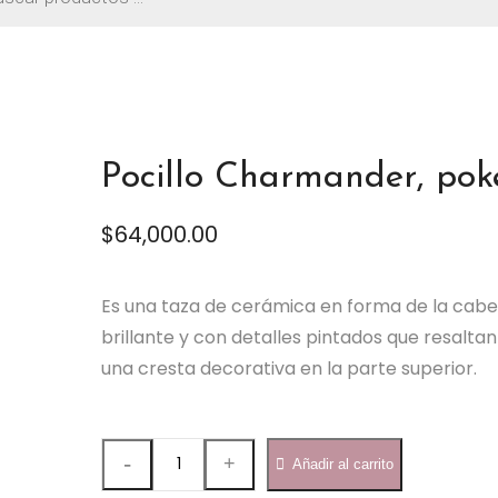
os
cm – BH173
Pocillo Charmander, pok
$
64,000.00
Es una taza de cerámica en forma de la cabe
brillante y con detalles pintados que resalta
una cresta decorativa en la parte superior.
Pocillo
Añadir al carrito
Charmander,