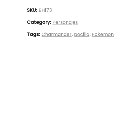
pokemon
-
SKU:
BH173
7.5*11cm
Category:
Personajes
-
BH173
Tags:
Charmander
pocillo
Pokemon
quantity