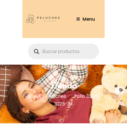
Menu
Tienda
Home
Peluches
Pollo 33cm –
3225-33