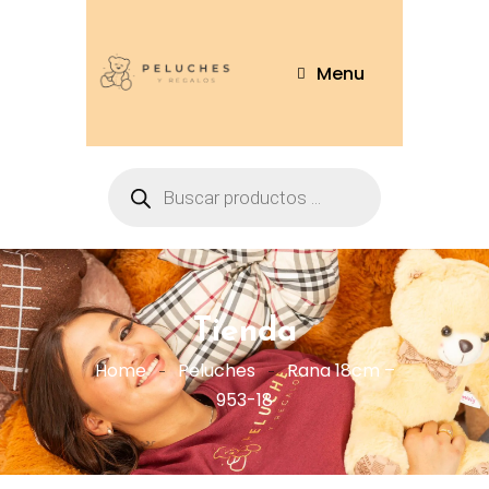
Menu
Tienda
Home
Peluches
Rana 18cm –
953-18