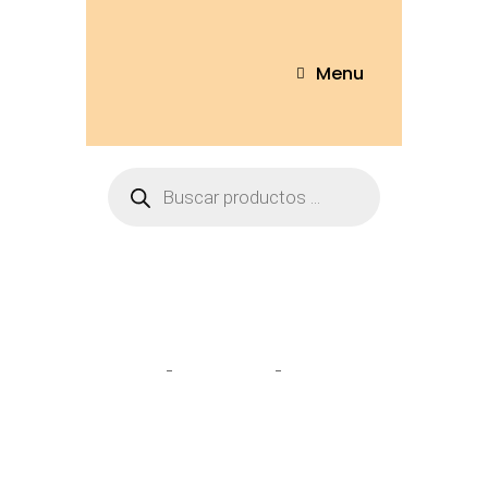
Menu
Tienda
Home
Peluches
Ratatouille
25cm – 3061-25