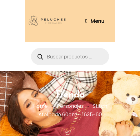
Menu
Tienda
Home
Personajes
Stitch
Afelpado 60cm – 1635-60