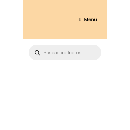
Menu
Tienda
Home
Personajes
Stitch
scrump 45cm – 3308-45