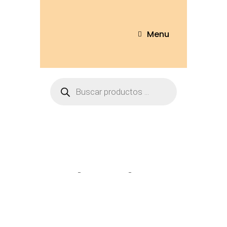
Menu
Tienda
Home
Peluches
Toro, vaca
65cm – COW899-65