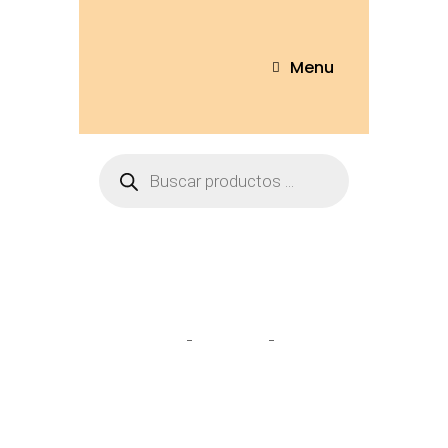
Menu
toro
Home
Tienda
toro