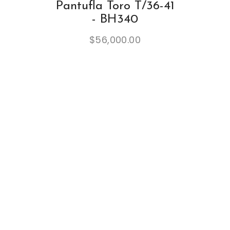
Pantufla Toro T/36-41
- BH340
$
56,000.00