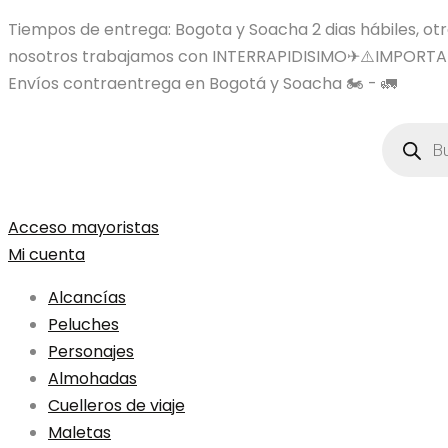
Tiempos de entrega: Bogota y Soacha 2 dias hábiles, otras
nosotros trabajamos con INTERRAPIDISIMO✈⚠️IMPORTA
Envíos contraentrega en Bogotá y Soacha 🏍️ - 🚛
Búsqued
de
product
Acceso mayoristas
Mi cuenta
Alcancías
Peluches
Personajes
Almohadas
Cuelleros de viaje
Maletas