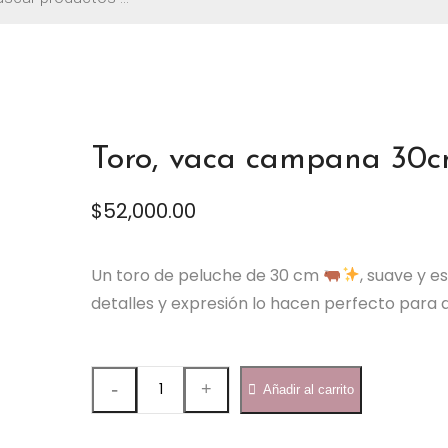
os
0
Toro, vaca campana 30
$
52,000.00
Un toro de peluche de 30 cm
, suave y e
detalles y expresión lo hacen perfecto para 
Toro,
Añadir al carrito
vaca
campana