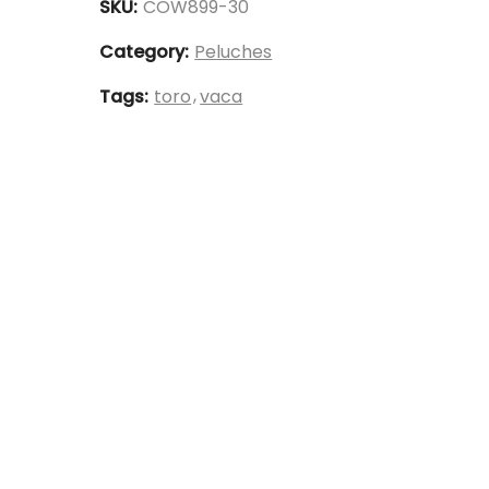
30cm
SKU:
COW899-30
-
Category:
Peluches
COW899-
30
Tags:
toro
vaca
quantity