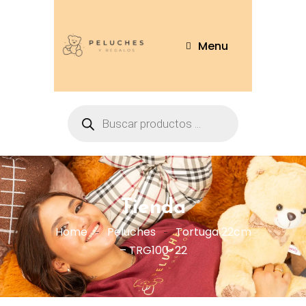
Menu
Tienda
Home
Peluches
Tortuga 22cm
– TRG100-22