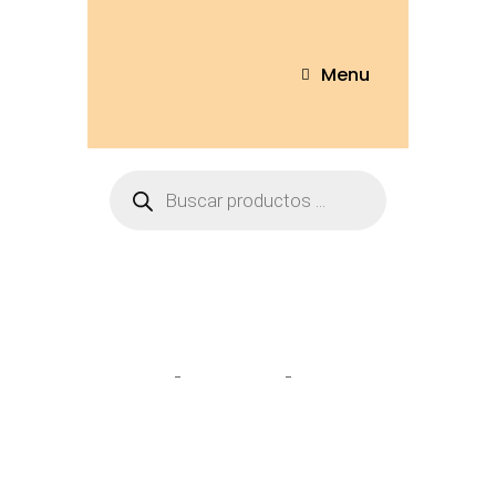
Menu
Tienda
Home
Peluches
Unicornio
18cm – 1761-18