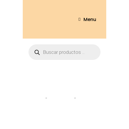
Menu
Tienda
Home
Peluches
Unicornio
20cm – UNIC18-20