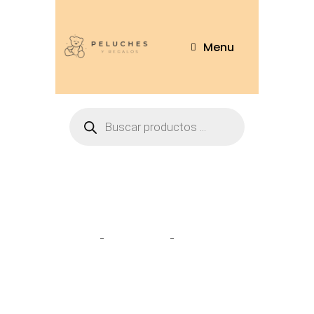
Menu
Tienda
Home
Peluches
Vaca 20cm –
COW802-20