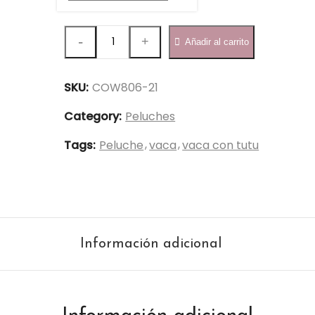
Vaca
Añadir al carrito
tutu
21cm
SKU:
COW806-21
-
COW805-
Category:
Peluches
21
Tags:
Peluche
vaca
vaca con tutu
quantity
Información adicional