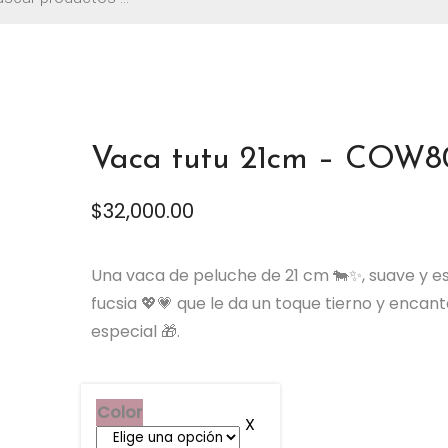
os
Vaca tutu 21cm – COW8
$
32,000.00
Una vaca de peluche de 21 cm 🐄✨, suave y esp
fucsia 💖💗 que le da un toque tierno y encan
especial 🎁.
Color