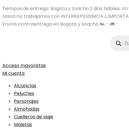
Tiempos de entrega: Bogota y Soacha 2 dias hábiles, otras
nosotros trabajamos con INTERRAPIDISIMO✈⚠️IMPORTA
Envíos contraentrega en Bogotá y Soacha 🏍️ - 🚛
Búsqued
de
product
Acceso mayoristas
Mi cuenta
Alcancías
Peluches
Personajes
Almohadas
Cuelleros de viaje
Maletas