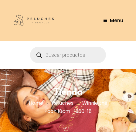
Menu
Tienda
Home
Peluches
Winnie the
Pooh 18cm – 360-18