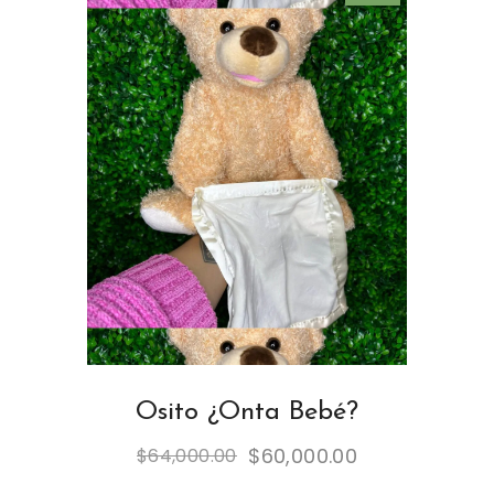
Osito ¿Onta Bebé?
$
60,000.00
$
64,000.00