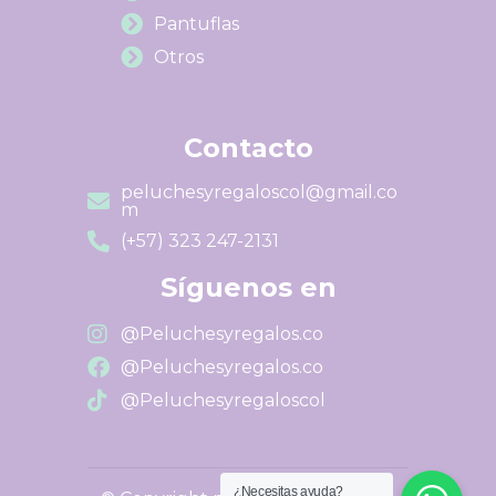
Pantuflas
Otros
Contacto
peluchesyregaloscol@gmail.co
m
(+57) 323 247-2131
Síguenos en
@Peluchesyregalos.co
@Peluchesyregalos.co
@Peluchesyregaloscol
¿Necesitas ayuda?