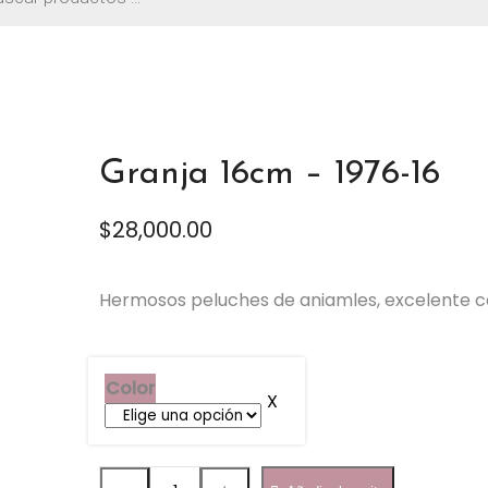
os
Granja 16cm – 1976-16
$
28,000.00
Hermosos peluches de aniamles, excelente cal
Color
Granja