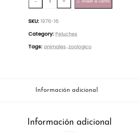
Añadir al carrito
16cm
-
SKU:
1976-16
1976-
16
Category:
Peluches
quantity
Tags:
animales
zoologico
Información adicional
Información adicional