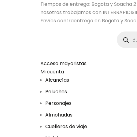
Tiempos de entrega: Bogota y Soacha 2 dia
nosotros trabajamos con INTERRAPIDI
Envíos contraentrega en Bogotá y Soach
B
ú
s
q
u
e
d
Acceso mayoristas
a
Mi cuenta
d
e
Alcancías
p
r
Peluches
o
d
u
Personajes
c
t
Almohadas
o
s
Cuelleros de viaje