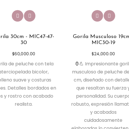
rila 30cm - MIC47-47-
Gorila Musculoso 19cm
30
MIC30-19
$
60,000.00
$
24,000.00
rila de peluche con tela
🦍💪 Impresionante gori
aterciopelada bicolor,
musculoso de peluche de
elleno suave y costuras
cm, diseñado con detall
mes. Detalles bordados en
que resaltan su fuerza 
os y rostro con acabado
personalidad. Su cuerp
realista.
robusto, expresión llamat
y acabados
cuidadosamente
elaborados lo convierten