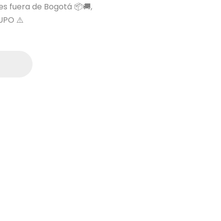
 es fuera de Bogotá 📦🚚,
UPO ⚠️