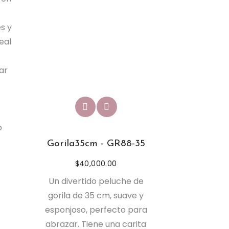
s y
eal
ar
o
Gorila35cm - GR88-35
$
40,000.00
Un divertido peluche de
gorila de 35 cm, suave y
esponjoso, perfecto para
abrazar. Tiene una carita