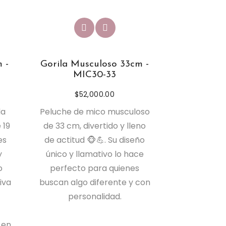
 -
Gorila Musculoso 33cm -
MIC30-33
$
52,000.00
la
Peluche de mico musculoso
 19
de 33 cm, divertido y lleno
es
de actitud 🐵💪. Su diseño
y
único y llamativo lo hace
o
perfecto para quienes
iva
buscan algo diferente y con
personalidad.
 en