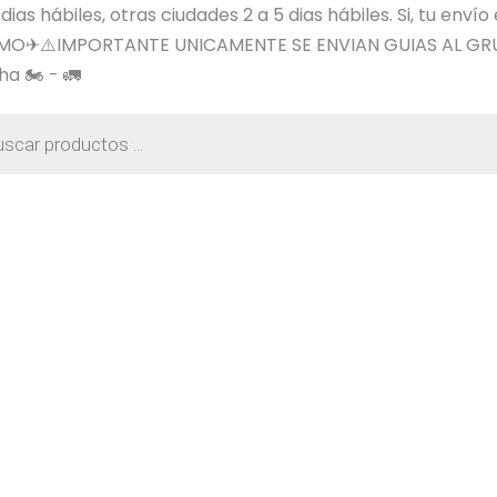
s hábiles, otras ciudades 2 a 5 dias hábiles. Si, tu envío
SIMO✈⚠️IMPORTANTE UNICAMENTE SE ENVIAN GUIAS AL GR
a 🏍️ - 🚛