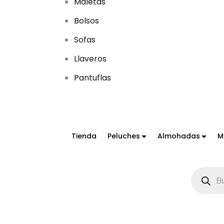
Maletas
Bolsos
Sofas
Llaveros
Pantuflas
Tienda
Peluches
Almohadas
M
B
ú
s
q
u
e
d