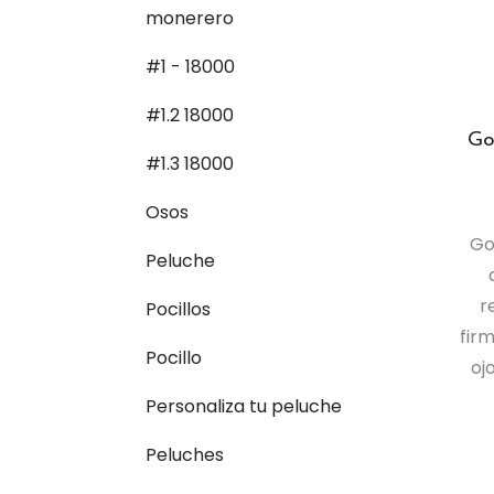
monerero
#1 - 18000
#1.2 18000
Go
#1.3 18000
Osos
Go
Peluche
r
Pocillos
fir
Pocillo
oj
Personaliza tu peluche
Peluches