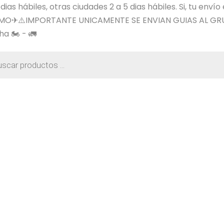
s hábiles, otras ciudades 2 a 5 dias hábiles. Si, tu envío
SIMO✈⚠️IMPORTANTE UNICAMENTE SE ENVIAN GUIAS AL GR
a 🏍️ - 🚛