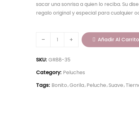
sacar una sonrisa a quien lo reciba. Su di
regalo original y especial para cualquier o
G
Añadir Al Carrit
o
r
i
SKU:
GR88-35
l
Category:
Peluches
a
3
Tags:
Bonito
Gorila
Peluche
Suave
Tiern
5
c
m
-
G
R
8