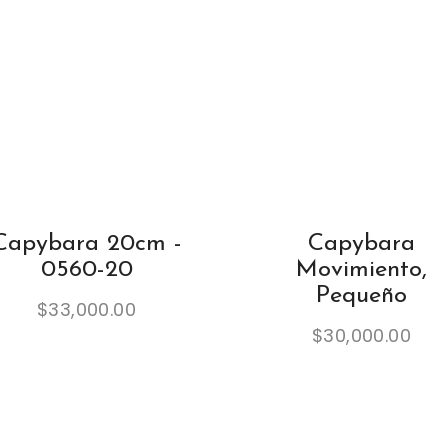
8
-
3
5
q
u
a
n
t
Capybara 20cm -
Capybara
i
t
0560-20
Movimiento,
y
Pequeño
$
33,000.00
$
30,000.00