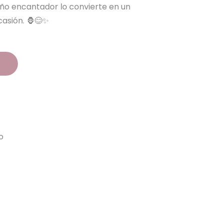
seño encantador lo convierte en un
casión. 🦍😊✨
o
o