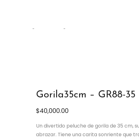
Tienda
Home
Peluches
Gorila35cm – GR88-35
Gorila35cm – GR88-35
$
40,000.00
Un divertido peluche de gorila de 35 cm, 
abrazar. Tiene una carita sonriente que tr