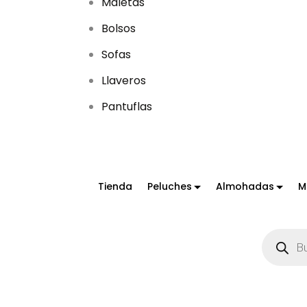
Maletas
Bolsos
Sofas
Llaveros
Pantuflas
Tienda
Peluches
Almohadas
M
B
ú
s
q
u
e
d