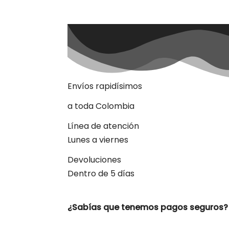
E
S
S
E
P
U
E
D
E
N
E
L
E
G
I
R
E
N
L
A
Envíos rapidísimos
P
Á
G
I
N
a toda Colombia
A
D
E
P
R
Línea de atención
O
D
U
Lunes a viernes
C
T
O
Devoluciones
Dentro de 5 días
¿Sabías que tenemos pagos seguros?