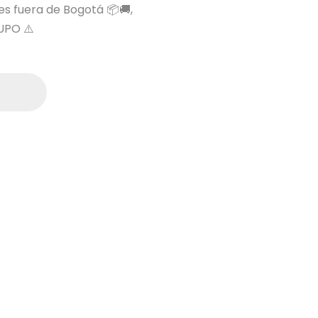
 es fuera de Bogotá 📦🚚,
UPO ⚠️