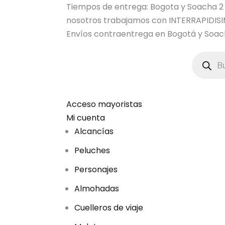
Tiempos de entrega: Bogota y Soacha 2 dia
nosotros trabajamos con INTERRAPIDI
Envíos contraentrega en Bogotá y Soach
B
ú
s
q
u
e
d
Acceso mayoristas
a
Mi cuenta
d
e
Alcancías
p
r
Peluches
o
d
u
Personajes
c
t
Almohadas
o
s
Cuelleros de viaje