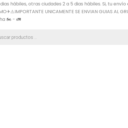
s hábiles, otras ciudades 2 a 5 dias hábiles. Si, tu envío
SIMO✈⚠️IMPORTANTE UNICAMENTE SE ENVIAN GUIAS AL GR
a 🏍️ - 🚛