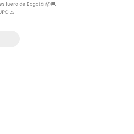
 es fuera de Bogotá 📦🚚,
UPO ⚠️