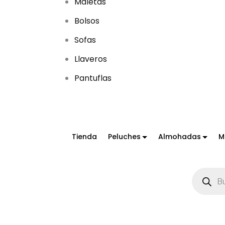
Maletas
Bolsos
Sofas
Llaveros
Pantuflas
Tienda
Peluches
Almohadas
M
B
ú
s
q
u
e
d