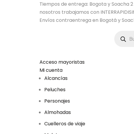
Tiempos de entrega: Bogota y Soacha 2 dia
nosotros trabajamos con INTERRAPIDI
Envíos contraentrega en Bogotá y Soach
B
ú
s
q
u
e
d
Acceso mayoristas
a
Mi cuenta
d
e
Alcancías
p
r
Peluches
o
d
u
Personajes
c
t
Almohadas
o
s
Cuelleros de viaje