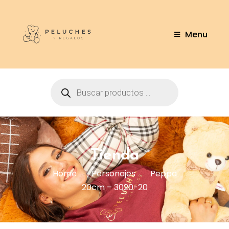
Menu
Tienda
Home
Personajes
Peppa
20cm – 3020-20