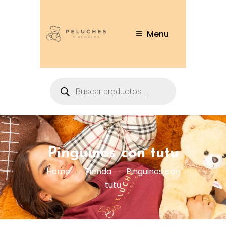
Menu
Pinguinos con tutu
Home
Tienda
Pinguinos con
tutu