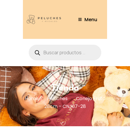
Menu
Tienda
Home
Peluches
Conejo Fruta
28cm – CNJ07-28