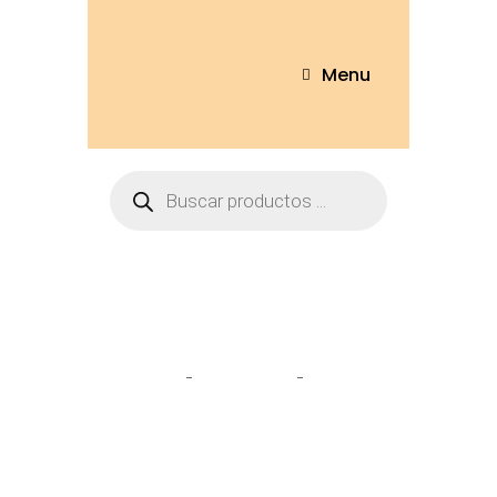
Menu
Tienda
Home
Peluches
Conejo
Vestido 18cm – CNJ53-18