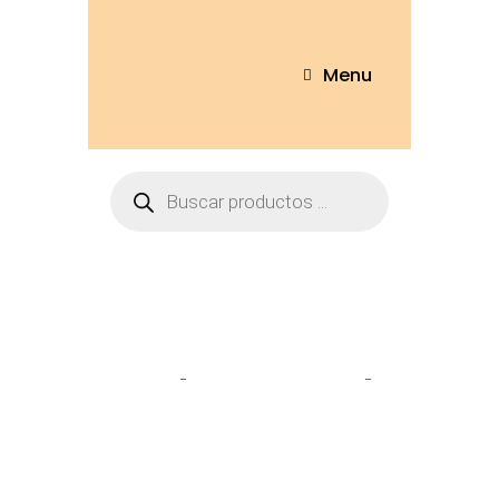
Menu
Tienda
Home
Cuelleros de viaje
Cuellero Gato 30*30 – CMF910