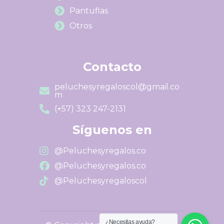
Pantuflas
Otros
Contacto
peluchesyregaloscol@gmail.co
m
(+57) 323 247-2131
Síguenos en
@Peluchesyregalos.co
@Peluchesyregalos.co
@Peluchesyregaloscol
¿Necesitas ayuda?