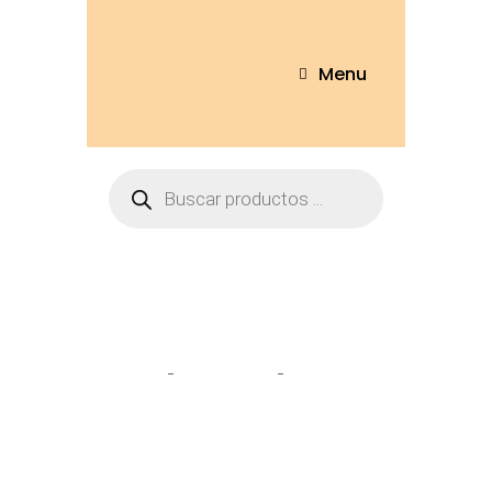
Menu
Tienda
Home
Peluches
Oso Grado
22cm – OSO285-22