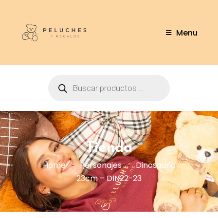
Menu
Tienda
Home
Personajes
Dinosaurio
23cm – DIN22-23