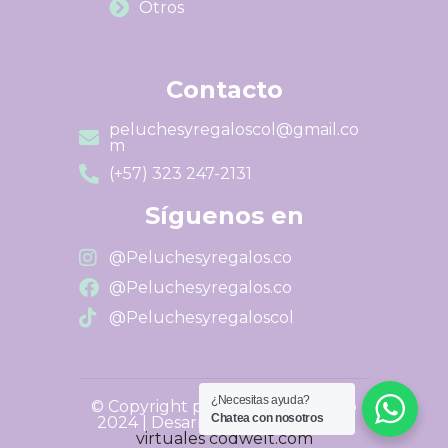
Otros
Contacto
peluchesyregaloscol@gmail.co
m
(+57) 323 247-2131
Síguenos en
@Peluchesyregalos.co
@Peluchesyregalos.co
@Peluchesyregaloscol
¿Necesitas ayuda?
© Copyright peluchesyregalos.co
Chatea con nosotros
2024 | Desarrollado por
Tiendas
virtuales codwelt.com