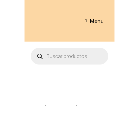
Menu
Tienda
Home
Peluches
Gato 20cm –
9316-1