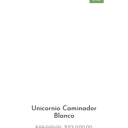
Unicornio Caminador
Blanco
$
113,000.00
$
118,000.00