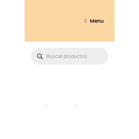
Menu
Tienda
Home
Peluches
Gato 20cm –
GT608-20