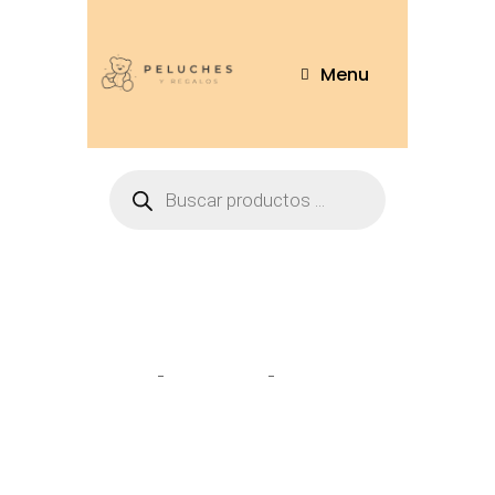
Menu
Tienda
Home
Peluches
Gato 50cm –
GT609-50