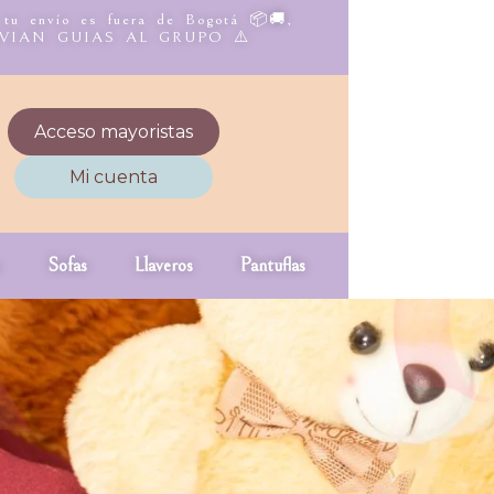
 tu envío es fuera de Bogotá 📦🚚,
NVIAN GUIAS AL GRUPO ⚠️
Acceso mayoristas
Mi cuenta
Sofas
Llaveros
Pantuflas