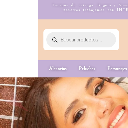
Tiempos de entrega: Bogota y Soac
nosotros trabajamos co
Alcancías
Peluches
Personajes