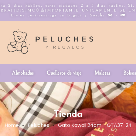
ha 2 dias hábiles, otras ciudades 2 a 5 dias hábiles. Si,
n INTERRAPIDISIMO✈⚠️IMPORTANTE UNICAMENTE SE E
Envíos contraentrega en Bogotá y Soacha 🏍️ - 🚛
Almohadas
Cuelleros de viaje
Maletas
Bolsos
Tienda
Home
Peluches
Gato Kawaii 24cm – GTA37-24