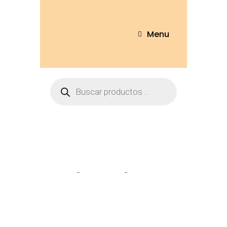
Menu
Tienda
Home
Llaveros
Llavero Oso
9cm – LL-96