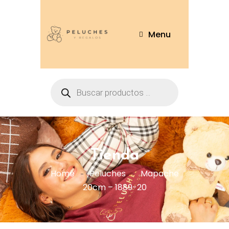
Menu
Tienda
Home
Peluches
Mapache
20cm – 1889-20