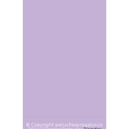
© Copyright peluchesyregalos.co