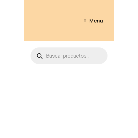
Menu
Tienda
Home
Peluches
Oso Afelpado
60cm – OSO242-60