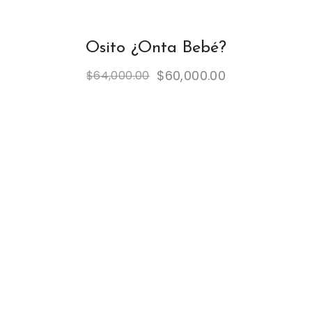
Osito ¿Onta Bebé?
$
60,000.00
$
64,000.00