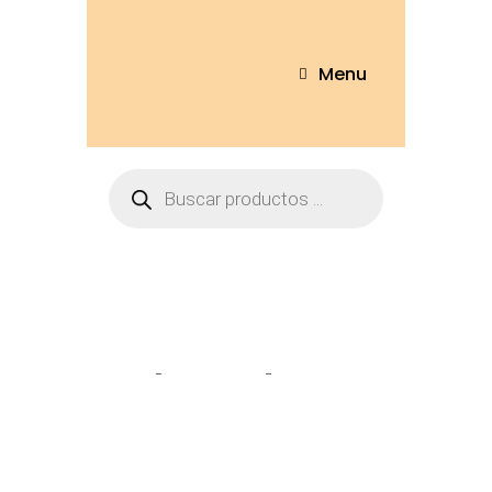
Menu
Tienda
Home
Peluches
Oso Afelpado
75cm – OSO242-75