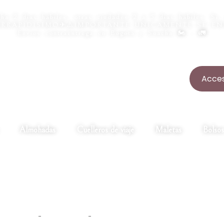
ha 2 dias hábiles, otras ciudades 2 a 5 dias hábiles. Si,
n INTERRAPIDISIMO✈⚠️IMPORTANTE UNICAMENTE SE E
Envíos contraentrega en Bogotá y Soacha 🏍️ - 🚛
Acces
Almohadas
Cuelleros de viaje
Maletas
Bolsos
Tienda
Home
Peluches
Oso camisa 22cm – TED151-22