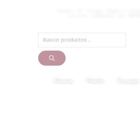
Tiempos de entrega: Bogota y Soac
nosotros trabajamos co
Alcancías
Peluches
Personajes