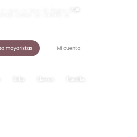
 tu envío es fuera de Bogotá 📦🚚,
NVIAN GUIAS AL GRUPO ⚠️
o mayoristas
Mi cuenta
Sofas
Llaveros
Pantuflas