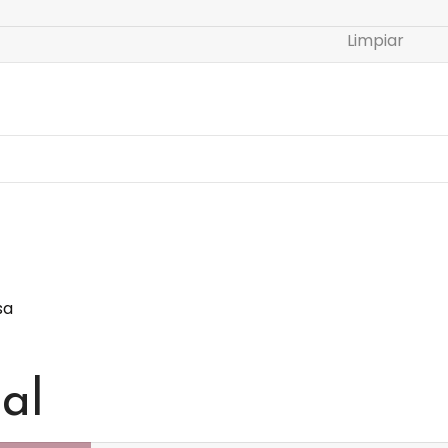
Limpiar
sa
al