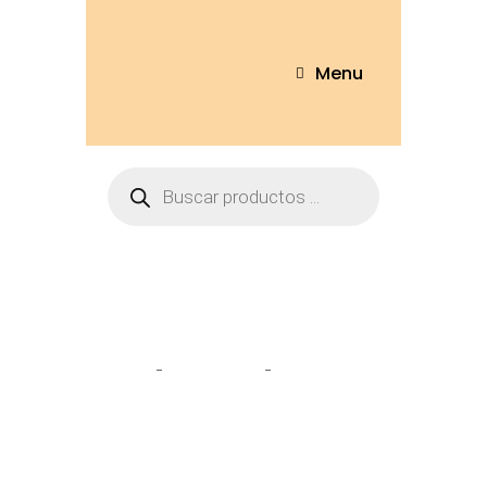
Menu
Tienda
Home
Peluches
Oso Corazón
20cm – TED125-20