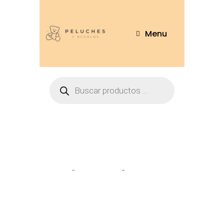
Menu
Tienda
Home
Peluches
Oso Corbata
24cm – OSO279-24