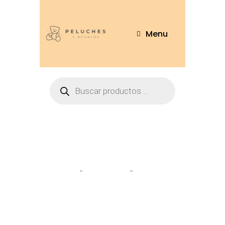
Menu
Tienda
Home
Peluches
Oso gato
33cm – TED180-33