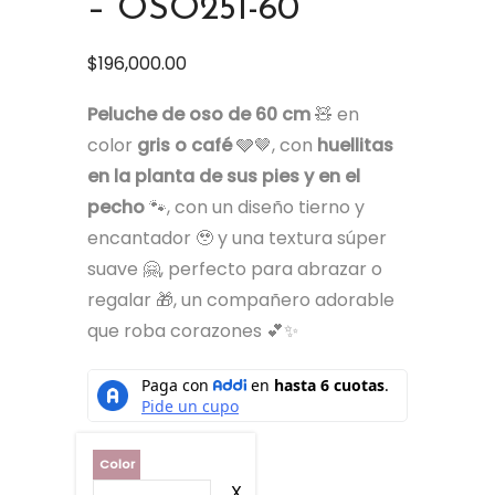
– OSO251-60
$
196,000.00
Peluche de oso de 60 cm
🧸 en
color
gris o café
🩶🤎, con
huellitas
en la planta de sus pies y en el
pecho
🐾, con un diseño tierno y
encantador 🥹 y una textura súper
suave 🤗, perfecto para abrazar o
regalar 🎁, un compañero adorable
que roba corazones 💕✨
Color