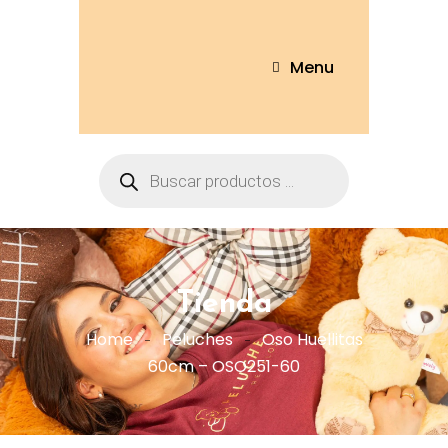
Menu
Tienda
Home
Peluches
Oso Huellitas
60cm – OSO251-60