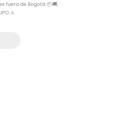
 es fuera de Bogotá 📦🚚,
UPO ⚠️