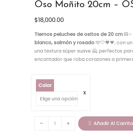
Oso Moñito 20cm – O
$
18,000.00
Tiernos peluches de ositos de 20 cm
🧸✨ 
blanco, salmón y rosado
🩵🤍🧡💗, con un
una textura súper suave 🤗, perfectos para
encantador que roba corazones a primera
Color
O
Añadir Al Carrit
s