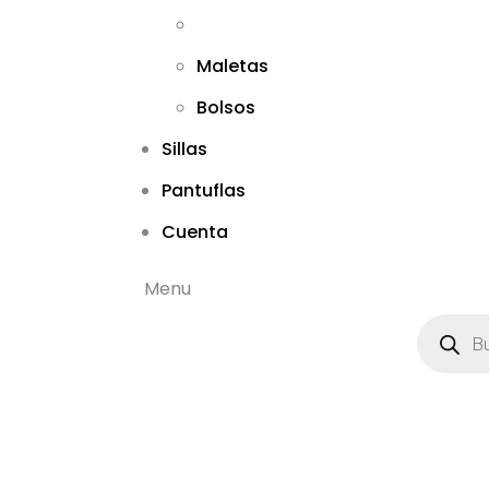
Maletas
Bolsos
Sillas
Pantuflas
Cuenta
Menu
B
ú
s
q
u
e
d
a
d
e