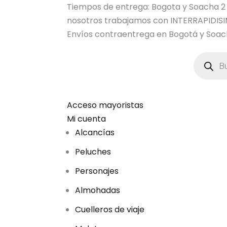
Tiempos de entrega: Bogota y Soacha 2 dia
nosotros trabajamos con INTERRAPIDI
Envíos contraentrega en Bogotá y Soach
B
ú
s
q
u
e
d
Acceso mayoristas
a
Mi cuenta
d
e
Alcancías
p
r
Peluches
o
d
u
Personajes
c
t
Almohadas
o
s
Cuelleros de viaje