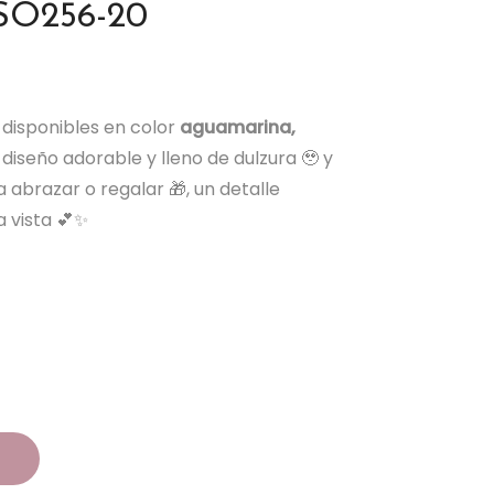
SO256-20
disponibles en color
aguamarina,
 diseño adorable y lleno de dulzura 🥹 y
 abrazar o regalar 🎁, un detalle
 vista 💕✨
o