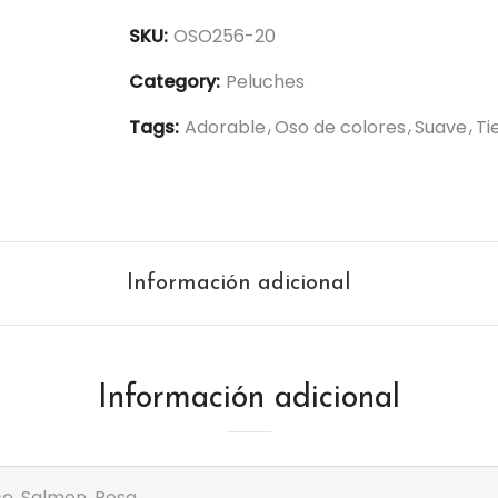
o
SKU:
OSO256-20
M
o
Category:
Peluches
ñ
Tags:
Adorable
Oso de colores
Suave
Ti
i
t
o
2
0
Información adicional
c
m
-
O
Información adicional
S
O
2
o, Salmon, Rosa