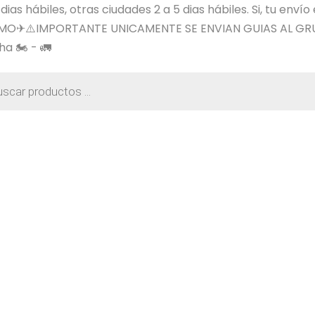
s hábiles, otras ciudades 2 a 5 dias hábiles. Si, tu envío
SIMO✈⚠️IMPORTANTE UNICAMENTE SE ENVIAN GUIAS AL GR
a 🏍️ - 🚛