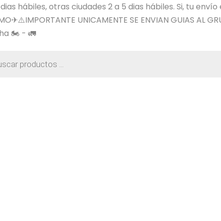
s hábiles, otras ciudades 2 a 5 dias hábiles. Si, tu envío
SIMO✈⚠️IMPORTANTE UNICAMENTE SE ENVIAN GUIAS AL GR
a 🏍️ - 🚛