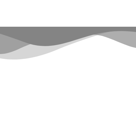
L
A
S
O
P
C
I
O
N
E
S
S
E
P
U
E
D
E
N
E
L
E
G
I
R
E
N
L
A
P
Á
G
I
N
A
D
E
P
R
O
D
U
C
T
O