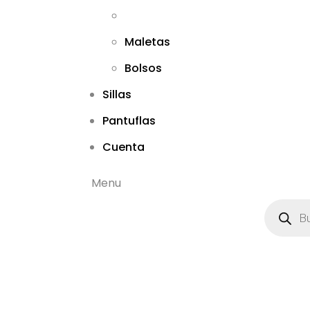
Maletas
Bolsos
Sillas
Pantuflas
Cuenta
Menu
B
ú
s
q
u
e
d
a
d
e