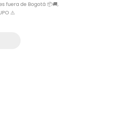
 es fuera de Bogotá 📦🚚,
UPO ⚠️