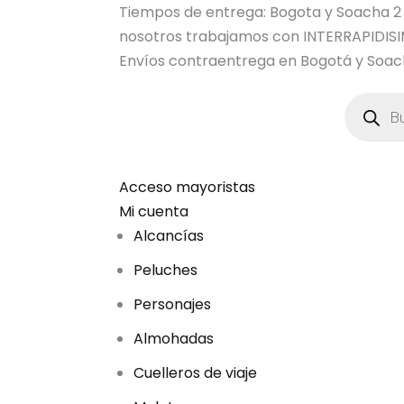
Tiempos de entrega: Bogota y Soacha 2 dia
nosotros trabajamos con INTERRAPIDI
Envíos contraentrega en Bogotá y Soach
B
ú
s
q
u
e
d
Acceso mayoristas
a
Mi cuenta
d
e
Alcancías
p
r
Peluches
o
d
u
Personajes
c
t
Almohadas
o
s
Cuelleros de viaje