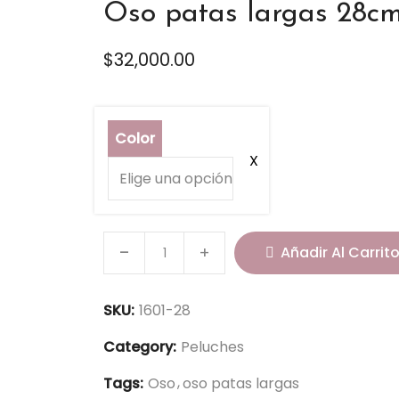
Oso patas largas 28cm
$
32,000.00
Color
O
Añadir Al Carrit
s
o
SKU:
1601-28
p
a
Category:
Peluches
t
Tags:
Oso
oso patas largas
a