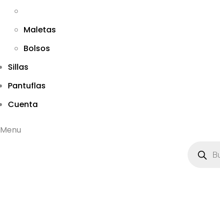
Maletas
Bolsos
Sillas
Pantuflas
Cuenta
Menu
B
ú
s
q
u
e
d
a
d
e