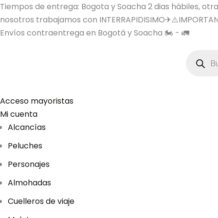
Tiempos de entrega: Bogota y Soacha 2 dias hábiles, otras 
nosotros trabajamos con INTERRAPIDISIMO✈⚠️IMPORTAN
Envíos contraentrega en Bogotá y Soacha 🏍️ - 🚛
B
ú
s
q
u
e
d
Acceso mayoristas
a
Mi cuenta
d
e
Alcancías
p
r
Peluches
o
d
u
Personajes
c
t
Almohadas
o
s
Cuelleros de viaje