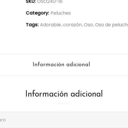
SKU:
OSO240-16
T
e
Category:
Peluches
A
Tags:
Adorable
corazón
Oso
Oso de peluch
m
o
1
6
c
Información adicional
m
-
O
S
Información adicional
O
2
4
uro
0