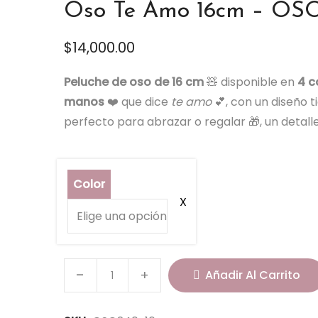
Oso Te Amo 16cm – OSO
$
14,000.00
Peluche de oso de 16 cm
🧸 disponible en
4 c
manos
❤️ que dice
te amo
💕, con un diseño t
perfecto para abrazar o regalar 🎁, un detal
Color
O
Añadir Al Carrito
s
o