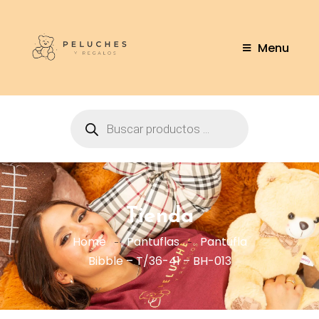
Menu
Tienda
Home
Pantuflas
Pantufla
Bibble – T/36-41 – BH-013