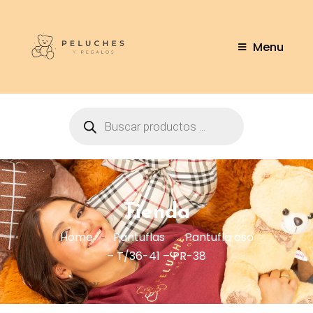
Menu
Tienda
Home
Pantuflas
Pantufla oso
– T/36-41 – PR-38