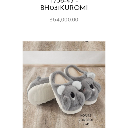
T/36-43 -
BH031KUROMI
$
54,000.00